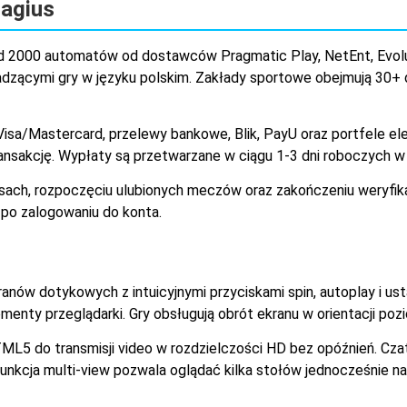
Magius
ad 2000 automatów od dostawców Pragmatic Play, NetEnt, Evolu
dzącymi gry w języku polskim. Zakłady sportowe obejmują 30+ d
sa/Mastercard, przelewy bankowe, Blik, PayU oraz portfele elekt
nsakcję. Wypłaty są przetwarzane w ciągu 1-3 dni roboczych w
sach, rozpoczęciu ulubionych meczów oraz zakończeniu weryfik
 po zalogowaniu do konta.
ów dotykowych z intuicyjnymi przyciskami spin, autoplay i usta
menty przeglądarki. Gry obsługują obrót ekranu w orientacji pozi
5 do transmisji video w rozdzielczości HD bez opóźnień. Czat 
 Funkcja multi-view pozwala oglądać kilka stołów jednocześnie n