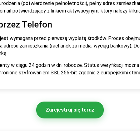
urodzenia (potwierdzenie pełnoletności), pełny adres zamiesz
mail potwierdzający z linkiem aktywacyjnym, który należy klikn
przez Telefon
 jest wymagana przed pierwszą wypłatą środków. Proces obejmu
nia adresu zamieszkania (rachunek za media, wyciąg bankowy).
rkę.
nty w ciągu 24 godzin w dni robocze. Status weryfikacji można
hronione szyfrowaniem SSL 256-bit zgodnie z europejskimi sta
Zarejestruj się teraz