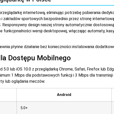
przeglądarkę internetową, eliminując potrzebę pobierania dedyko
a i zakładów sportowych bezpośrednio przez stronę interneto
S. Responsywny design naszej strony automatycznie dostosowuje
ie funkcjonalności wersji desktopowej, włączając automaty, kas
wnia płynne działanie bez konieczności instalowania dodatko
la Dostępu Mobilnego
5.0 lub iOS 10.0 z przeglądarką Chrome, Safari, Firefox lub Edg
imum 1 Mbps dla podstawowych funkcji i 3 Mbps dla transmisj
ty lub oglądania meczów.
Android
5.0+