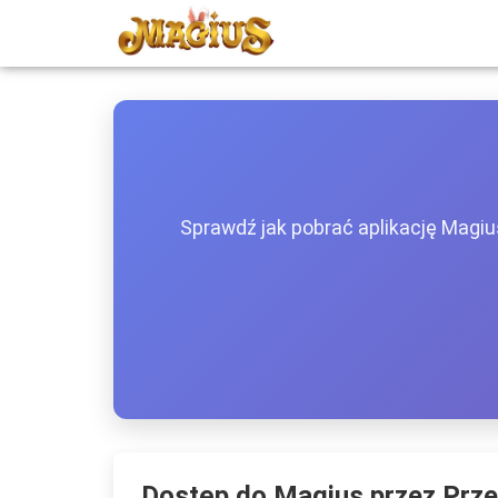
Sprawdź jak pobrać aplikację Magius 
Dostęp do Magius przez Prze