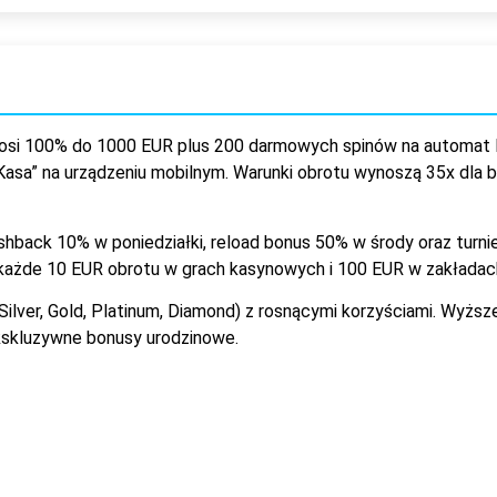
nosi 100% do 1000 EUR plus 200 darmowych spinów na automat 
Kasa” na urządzeniu mobilnym. Warunki obrotu wynoszą 35x dla 
hback 10% w poniedziałki, reload bonus 50% w środy oraz turn
a każde 10 EUR obrotu w grach kasynowych i 100 EUR w zakłada
Silver, Gold, Platinum, Diamond) z rosnącymi korzyściami. Wyż
ekskluzywne bonusy urodzinowe.