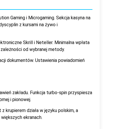
tion Gaming i Microgaming. Sekcja kasyna na
yscyplin z kursami na żywo i
roniczne Skrill i Neteller. Minimalna wpłata
 zależności od wybranej metody.
acji dokumentów. Ustawienia powiadomień
wień zakładu. Funkcja turbo-spin przyspiesza
omej i pionowej.
z krupierem działa w języku polskim, a
a większych ekranach.